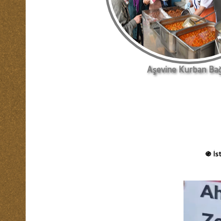
Aşevine Kurban Bağ
İs
֍