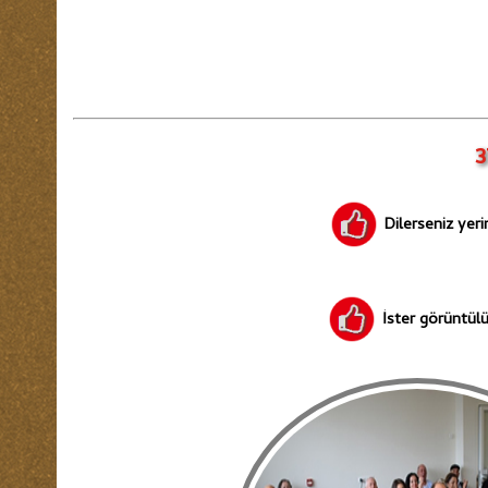
3
Dilerseniz yerim
İster görüntülü 