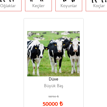
Oğlaklar
Keçiler
Koyunlar
Koçlar
Düve
Büyük Baş
58750 ₺
50000 ₺