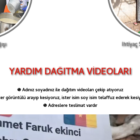
ışı
İhtiyaç
YARDIM DAĞITMA VİDEOLARI
Adınız soyadınız ile dağıtım videoları çekip atıyoruz
֍
ter görüntülü arayıp kesiyoruz, ister isim soy isim telaffuz ederek kes
Adreslere teslimat vardır
֍