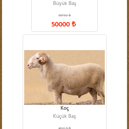
Büyük Baş
58750 ₺
50000 ₺
Koç
Küçük Baş
4112.5 ₺