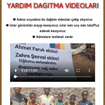
YARDIM DAĞITMA VİDEOLARI
Adınız soyadınız ile dağıtım videoları çekip atıyoruz
֍
İster görüntülü arayıp kesiyoruz, ister isim soy isim telaffuz
֍
ederek kesiyoruz
Adreslere teslimat vardır
֍