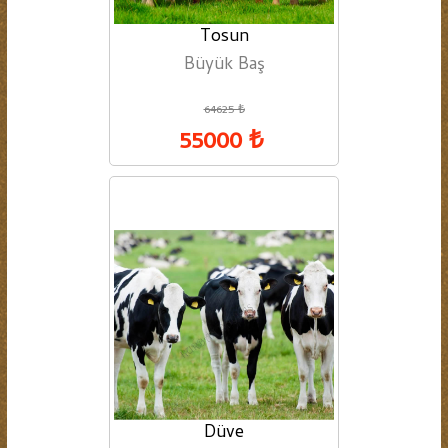
Tosun
Büyük Baş
64625 ₺
55000 ₺
Düve